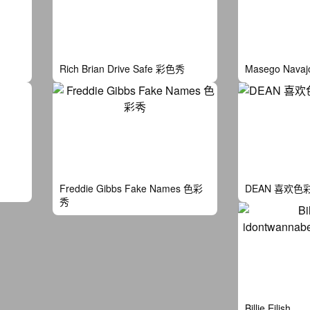
Rich Brian Drive Safe 彩色秀
Masego Nava
Freddie Gibbs Fake Names 色彩
DEAN 喜欢色
秀
Billie Eilish