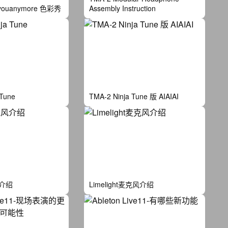
eyouanymore 色彩秀
Assembly Instruction
 Tune
TMA-2 Ninja Tune 版 AIAIAI
风介绍
Limelight麦克风介绍