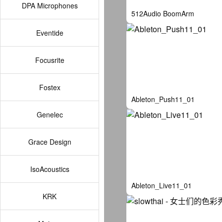
DPA Microphones
512Audio BoomArm
Eventide
Focusrite
Fostex
Ableton_Push11_01
Genelec
Grace Design
IsoAcoustics
Ableton_Live11_01
KRK