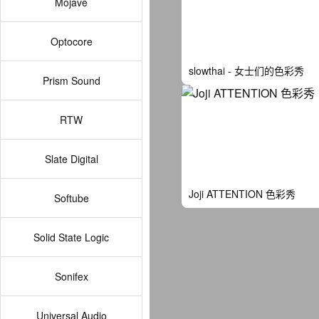
Mojave
Optocore
slowthai - 女士们的色彩秀
Prism Sound
RTW
Slate Digital
Joji ATTENTION 色彩秀
Softube
Solid State Logic
Sonifex
Universal Audio