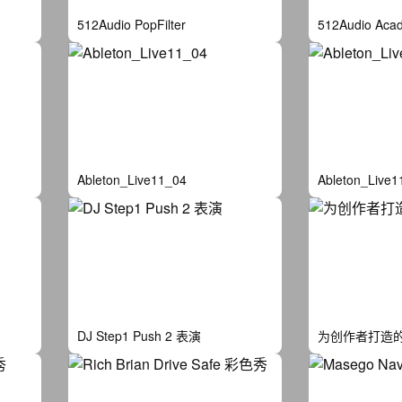
512Audio PopFilter
512Audio Aca
Ableton_Live11_04
Ableton_Live1
DJ Step1 Push 2 表演
为创作者打造