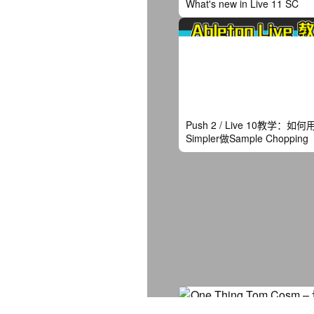
What's new in Live 11 SC
Push 2 / Live 10教学：如何
Simpler做Sample Chopping