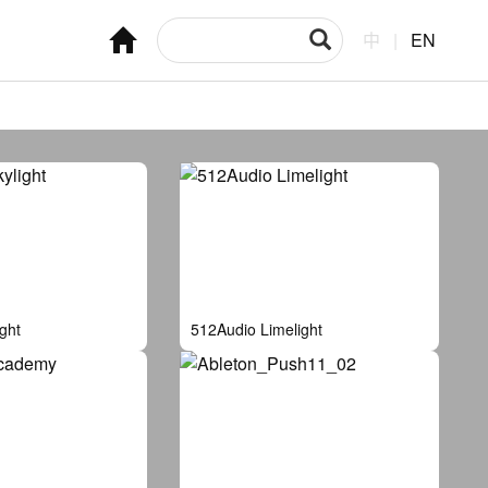
中
|
EN
ght
512Audio Limelight