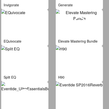
Invigorate
Generate
EQuivocate
Elevate Mastering Bundle
Split EQ
H90