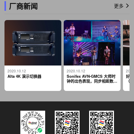
厂商新闻
更多
2020.10.12
2020.10.12
2020
Alta 4K 演示切换器
Sonifex AVN-GMCS 大师时
好莱
钟的出色表现，同步相距数百
（To
英里的 3 组不同的音乐家，
Red
如同站在一个舞台