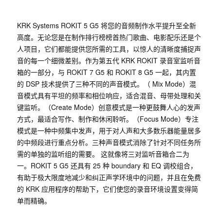
KRK Systems ROKIT 5 G5 将您的音频制作水平提升至全新
高度。无论您是在制作排行榜榜首热门歌曲、电影配乐还是个
人项目，它们都能提供您所需的工具，以惊人的清晰度捕捉声
音的每一个细微差别。作为第五代 KRK ROKIT 录音室监听音
箱的一部分，与 ROKIT 7 G5 和 ROKIT 8 G5 一起，其内置
的 DSP 技术提供了三种不同的声音模式。（ Mix Mode）混
音模式具有平坦的频率和相位响应，适合混音、母带处理和关
键监听。（Create Mode）创意模式是一种更鼓舞人心的发声
方式，最适合写作、制作和休闲聆听。（Focus Mode）专注
模式是一种中频集中发声，用于对人声和大多数乐器能量居多
的中频段进行重点分析。三种声音模式消除了针对不同任务所
需的单独的监听组的需要。 这就像将三对监听音箱合二为
一。ROKIT 5 G5 还具有 25 种 boundary 和 EQ 调校组合，
有助于极大限度地减少和纠正声学环境中的问题，并且在免费
的 KRK 应用程序的帮助下，它们使您的录音环境设置变得简
单而精确。