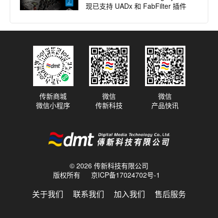
现已支持 UADx 和 FabFilter 插件
2024.03.13
【Softube 新品发布】Amp Room
ENGL Savage Mark II Suite——手
工打造，原汁原味
传新商城
微信
微信
微信小程序
传新科技
产品快讯
2024.01.19
Softube 夏日采访：格莱美获奖制
作人 Dave Isaac
© 2026 传新科技有限公司
版权所有
京ICP备17024702号-1
2021.12.21
Softube 发布 Console 1 混音系统
关于我们
联系我们
加入我们
售后服务
迄今为止最大的软件升级