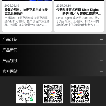
2025.06.19
2025.06.10
隆重介绍ML-1A麦克风与虚拟麦
传新科技正式代理 Slate Digital
克风系统插件
——新的 ML-1A 建模话筒现已发
售
当首款ML-1麦克风与虚拟麦克风系
Slate Digital 成立于 2008 年，致力
统(VMS)问世时，整个录音界为之沸
于为音乐家、工程师、制作人和内
腾。如潮好评与海量YouTube演示
容创作者提供卓越的音频制作工
视频证明，这项创新彻底改变了游
具。凭借丰富的专业知识和经验，
戏规则——...
Slat...
产品介绍
产品新闻
产品视频
官方网站